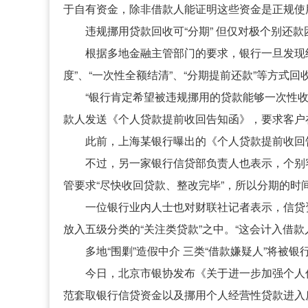
于自有资金，除非借款人能证明这些资金是正规使
违规挪用贷款回收可“分期” 但仅对极个别还
根据多地金融主管部门的要求，银行一旦发现
度”、“一次性全额结清”、“分期提前还款”等方式回
“银行肯定希望被违规挪用的贷款能够一次性
款人发送《个人贷款提前收回告知函》，要求客户
此前，上海某银行曝出的《个人贷款提前收回
不过，另一家银行信贷部负责人也表示，个别
管要求“尽快收回贷款、整改完毕”，所以分期的时
一位银行业内人士也对财联社记者表示，信贷
放入五级分类的“关注类贷款”之中。“这会计入借
多地“围剿”造假中介 三类“借款嫌疑人”将被银
今日，北京市银协发布《关于进一步加强个人
范套取银行信贷资金以及挪用个人经营性贷款进入