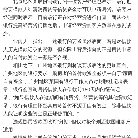
北京地区某股份制银行的一位客户经理也表示，该行也
需要借款人结清消费贷等信贷资金才可以申请房贷。该客户
经理同时表示，目前该行正在对经营贷进行自查，而从今年
银行提高经营贷门槛之后，申请经营贷的客户数量在急剧减
少。
业内人士指出，上述银行的要求虽然表面上看是对借款
人历史借款记录的溯源，但实际上背后指向的正是房贷申请
人的首付款资金来源是否合规。
相比之下，广州地区银行则将该要求表达的更加直白。
广州地区的银行要求，购房者的首付款资金必须来自于“家庭
自有资金”。广州地区某国有银行工作人员对财联社记者表
示，银行会查询房贷借款人在借款前180天内的征信记
录。“如果借款人在这期间有消费贷、经营贷等的其他贷款记
录，银行有理由怀疑其房贷首付不源于自有资金，除非借款
人能证明这些资金是正规使用的。”
违规挪用贷款回收可“分期” 但仅对极个别还款困难客户
适用
根据多地金融主管部门的要求，银行一旦发现经营贷等