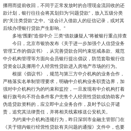
挪用而提前收回，不同于正常发放时的合理现金流回收的还
款计划，银行往往会将其划归为“问题贷款”，放入五级分类
的“关注类贷款”之中。“这会计入借款人的征信记录，或对其
后续办理银行贷款产生影响。”
多地“围剿”造假中介 三类“借款嫌疑人”将被银行重点排查
今日，北京市银协发布《关于进一步加强个人信贷业务
管理工作的倡议书》，从完善贷款合同约束惩戒条款、规范
中介机构管理等方面向会员银行提出倡议，防范套取银行信
贷资金以及挪用个人经营性贷款进入房地产市场的行为。
根据《倡议书》，规范与第三方中介机构的业务合作，
严格落实名单制管理要求，明确中介机构业务职责边界，加
强对中介机构行为的约束和监控，一旦发现有中介机构打着
银行旗号向不符合条件客户兜售个人经营性贷款或协助客户
伪造贷款资料的，应立即中止业务合作，及时予以公开谴
责，追究其法律责任，并将相关线索移送公安机关。
为约束中介机构违规行为，昨日深圳市金融主管部门在
《关于辖内银行经营性贷款有关问题的通报》文件中，也要