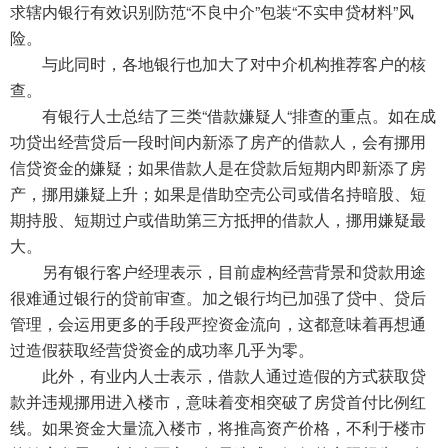
求辖内银行有效识别防范“不良中介”包装“不实申贷材料”风
险。
与此同时，各地银行也加大了对中介机构推荐客户的核
查。
有银行人士总结了三类“借款嫌疑人“排查的重点。如在成
功贷出经营贷后一段时间内新添了房产的借款人，会有挪用
信贷资金的嫌疑；如果借款人是在贷款后短期内即新添了房
产，挪用嫌疑上升；如果是借助空壳公司或借名持暗股、短
期持股、短期过户或借助第三方抵押的借款人，挪用嫌疑最
大。
另有银行客户经理表示，目前虚构经营背景和贷款用途
很难通过银行的贷前审查。加之银行均已加强了贷中、贷后
管理，会运用更多的手段严控资金流向，这都意味着再想通
过造假获取经营贷资金的成功率几乎为零。
此外，有业内人士表示，借款人通过造假的方式获取贷
款并违规挪用进入楼市，意味着变相突破了房贷首付比例红
线。如果资金大量流入楼市，将推高资产价格，不利于楼市