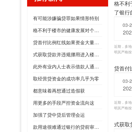
格不利
了银行
有可能涉嫌骗贷罪如果情形特别
03-
格不利于楼市的健康发展对个人而言如果造成了银行的实际损失
202
贷首付比例红线如果资金大量流入楼市将推高资产价
近期，多地
明其严格按
式获取贷款并违规挪用进入楼市意味着变相突破了房
此外有业内人士表示借款人通过造假的方
贷首付
取经营贷资金的成功率几乎为零
03-
202
都意味着再想通过造假获
用更多的手段严控资金流向这
近期，多地
明其严格按
加强了贷中贷后管理会运
式获取
款用途很难通过银行的贷前审查加之银行均已