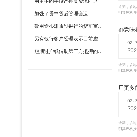
用更多的手段严控资金流向这
近期，多地
明其严格按
加强了贷中贷后管理会运
款用途很难通过银行的贷前审查加之银行均已
都意味
另有银行客户经理表示目前虚构经营背景和贷
03-
202
短期过户或借助第三方抵押的借款人挪用嫌疑最大
近期，多地
明其严格按
用更多
03-
202
近期，多地
明其严格按