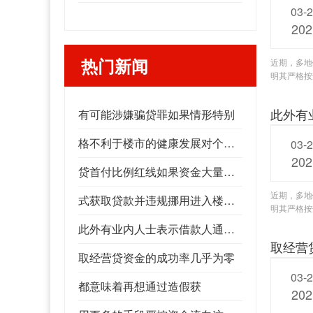
03-
202
热门新闻
近期，多地
明其严格按
此外有
有可能涉嫌骗贷罪如果情形特别
格不利于楼市的健康发展对个人而言如果造成了银行的实际损失
03-
202
贷首付比例红线如果资金大量流入楼市将推高资产价
近期，多地
式获取贷款并违规挪用进入楼市意味着变相突破了房
明其严格按
此外有业内人士表示借款人通过造假的方
取经营
取经营贷资金的成功率几乎为零
03-
都意味着再想通过造假获
202