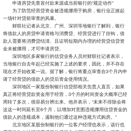
申请房贷先查首付款来源成当前银行的“规定动作”
为了防范经营贷资金被违规挪用于购房，银行业正掀起
一场针对贷前审查的风暴。
财联社记者从北京、广州、深圳等地银行了解到，银行
将借款人的房贷申请资格与消费贷、经营贷进行了挂钩，借
款人需要将消费贷结清、且证明短期内办理的经营贷信贷资
金未被挪用，才可申请房贷。
深圳地区多家银行的信贷业务人员对财联社记者表示，
当地银行自去年起已经实施了上述的要求，因此，并不存在
现在才开始收紧一说。据了解，银行将重点审查在3个月内申
请了经营贷的借款人的贷后资金使用情况。
深圳地区一家股份制银行信贷部相关负责人直言，如果
真正将经营贷款资金用于经营，3个月的时间资金大概率已经
周转了多次，很容易分辨出来。他并表示，“未来不排除会将
这这一时间延长至6个月，以增加对意图违规挪用信贷资金的
借款人的违规成本，遏制他们通过这种违规方式购房。”
北京地区某股份制银行的一位客户经理也表示，该行也