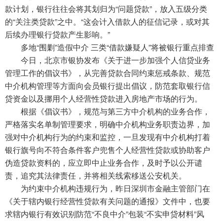
款计划，银行往往会将其划归为“问题贷款”，放入五级分类
的“关注类贷款”之中。“这会计入借款人的征信记录，或对其
后续办理银行贷款产生影响。”
多地“围剿”造假中介 三类“借款嫌疑人”将被银行重点排查
今日，北京市银协发布《关于进一步加强个人信贷业务
管理工作的倡议书》，从完善贷款合同约束惩戒条款、规范
中介机构管理等方面向会员银行提出倡议，防范套取银行信
贷资金以及挪用个人经营性贷款进入房地产市场的行为。
根据《倡议书》，规范与第三方中介机构的业务合作，
严格落实名单制管理要求，明确中介机构业务职责边界，加
强对中介机构行为的约束和监控，一旦发现有中介机构打着
银行旗号向不符合条件客户兜售个人经营性贷款或协助客户
伪造贷款资料的，应立即中止业务合作，及时予以公开谴
责，追究其法律责任，并将相关线索移送公安机关。
为约束中介机构违规行为，昨日深圳市金融主管部门在
《关于辖内银行经营性贷款有关问题的通报》文件中，也要
求辖内银行有效识别防范“不良中介”包装“不实申贷材料”风