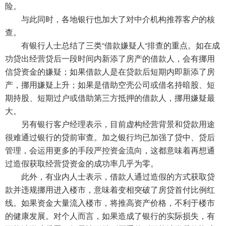
险。
与此同时，各地银行也加大了对中介机构推荐客户的核
查。
有银行人士总结了三类“借款嫌疑人“排查的重点。如在成
功贷出经营贷后一段时间内新添了房产的借款人，会有挪用
信贷资金的嫌疑；如果借款人是在贷款后短期内即新添了房
产，挪用嫌疑上升；如果是借助空壳公司或借名持暗股、短
期持股、短期过户或借助第三方抵押的借款人，挪用嫌疑最
大。
另有银行客户经理表示，目前虚构经营背景和贷款用途
很难通过银行的贷前审查。加之银行均已加强了贷中、贷后
管理，会运用更多的手段严控资金流向，这都意味着再想通
过造假获取经营贷资金的成功率几乎为零。
此外，有业内人士表示，借款人通过造假的方式获取贷
款并违规挪用进入楼市，意味着变相突破了房贷首付比例红
线。如果资金大量流入楼市，将推高资产价格，不利于楼市
的健康发展。对个人而言，如果造成了银行的实际损失，有