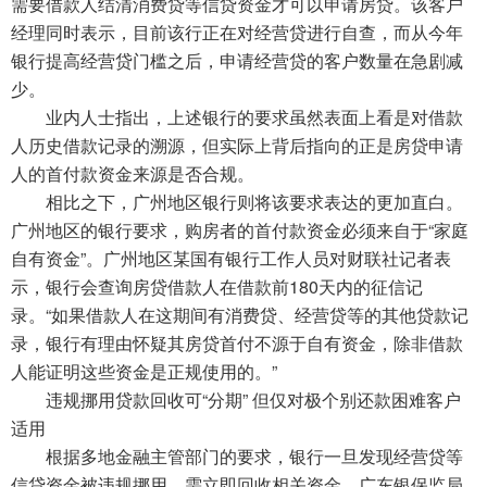
需要借款人结清消费贷等信贷资金才可以申请房贷。该客户
经理同时表示，目前该行正在对经营贷进行自查，而从今年
银行提高经营贷门槛之后，申请经营贷的客户数量在急剧减
少。
业内人士指出，上述银行的要求虽然表面上看是对借款
人历史借款记录的溯源，但实际上背后指向的正是房贷申请
人的首付款资金来源是否合规。
相比之下，广州地区银行则将该要求表达的更加直白。
广州地区的银行要求，购房者的首付款资金必须来自于“家庭
自有资金”。广州地区某国有银行工作人员对财联社记者表
示，银行会查询房贷借款人在借款前180天内的征信记
录。“如果借款人在这期间有消费贷、经营贷等的其他贷款记
录，银行有理由怀疑其房贷首付不源于自有资金，除非借款
人能证明这些资金是正规使用的。”
违规挪用贷款回收可“分期” 但仅对极个别还款困难客户
适用
根据多地金融主管部门的要求，银行一旦发现经营贷等
信贷资金被违规挪用，需立即回收相关资金。广东银保监局