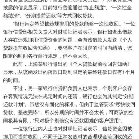
披露的信息显示，目前银行普遍通过“终止额度”、“一次性全
额结清”、“分期提前还款”等方式回收贷款。
“银行肯定希望被违规挪用的贷款能够一次性收回。”一位
银行信贷部相关负责人对财联社记者表示，银行如查出借款
人存在违规挪用信贷资金的问题，会向该借款人发送《个人
贷款提前收回告知函》，要求客户在限定的时间内结清，该
限定的时间各行自行规定，但不会太长。
此前，上海某银行曝出的《个人贷款提前收回告知函》
显示，从该函发出的落款日期到限定的最终还款日仅有1个月
的时间。
不过，另一家银行信贷部负责人也表示，个别客户会存
在客观情况无法在规定时间内还清，银行也会为其制定“分期
还款计划”。虽然没有固化的标准，但由于监管要求“尽快收回
贷款、整改完毕”，所以分期的时间并不会太长，可商议的空
间极其有限，“只对极个别确实有还款困难的客户适用”。
一位银行业内人士也对财联社记者表示，信贷资金因被
挪用而提前收回，不同于正常发放时的合理现金流回收的还