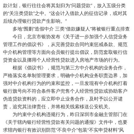
款计划，银行往往会将其划归为“问题贷款”，放入五级分类
的“关注类贷款”之中。“这会计入借款人的征信记录，或对其
后续办理银行贷款产生影响。”
多地“围剿”造假中介 三类“借款嫌疑人”将被银行重点排查
今日，北京市银协发布《关于进一步加强个人信贷业务
管理工作的倡议书》，从完善贷款合同约束惩戒条款、规范
中介机构管理等方面向会员银行提出倡议，防范套取银行信
贷资金以及挪用个人经营性贷款进入房地产市场的行为。
根据《倡议书》，规范与第三方中介机构的业务合作，
严格落实名单制管理要求，明确中介机构业务职责边界，加
强对中介机构行为的约束和监控，一旦发现有中介机构打着
银行旗号向不符合条件客户兜售个人经营性贷款或协助客户
伪造贷款资料的，应立即中止业务合作，及时予以公开谴
责，追究其法律责任，并将相关线索移送公安机关。
为约束中介机构违规行为，昨日深圳市金融主管部门在
《关于辖内银行经营性贷款有关问题的通报》文件中，也要
求辖内银行有效识别防范“不良中介”包装“不实申贷材料”风