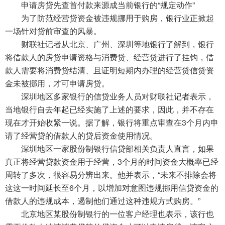
申请房贷先查首付款来源成当前银行的“规定动作”
为了防范经营贷资金被违规挪用于购房，银行业正掀起
一场针对贷前审查的风暴。
财联社记者从北京、广州、深圳等地银行了解到，银行
将借款人的房贷申请资格与消费贷、经营贷进行了挂钩，借
款人需要将消费贷结清、且证明短期内办理的经营贷信贷资
金未被挪用，才可申请房贷。
深圳地区多家银行的信贷业务人员对财联社记者表示，
当地银行自去年起已经实施了上述的要求，因此，并不存在
现在才开始收紧一说。据了解，银行将重点审查在3个月内申
请了经营贷的借款人的贷后资金使用情况。
深圳地区一家股份制银行信贷部相关负责人直言，如果
真正将经营贷款资金用于经营，3个月的时间资金大概率已经
周转了多次，很容易分辨出来。他并表示，“未来不排除会将
这这一时间延长至6个月，以增加对意图违规挪用信贷资金的
借款人的违规成本，遏制他们通过这种违规方式购房。”
北京地区某股份制银行的一位客户经理也表示，该行也