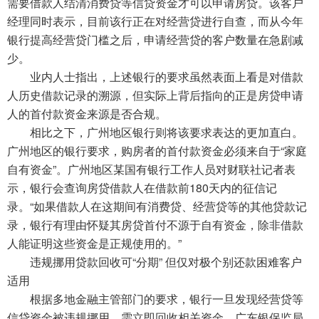
需要借款人结清消费贷等信贷资金才可以申请房贷。该客户
经理同时表示，目前该行正在对经营贷进行自查，而从今年
银行提高经营贷门槛之后，申请经营贷的客户数量在急剧减
少。
业内人士指出，上述银行的要求虽然表面上看是对借款
人历史借款记录的溯源，但实际上背后指向的正是房贷申请
人的首付款资金来源是否合规。
相比之下，广州地区银行则将该要求表达的更加直白。
广州地区的银行要求，购房者的首付款资金必须来自于“家庭
自有资金”。广州地区某国有银行工作人员对财联社记者表
示，银行会查询房贷借款人在借款前180天内的征信记
录。“如果借款人在这期间有消费贷、经营贷等的其他贷款记
录，银行有理由怀疑其房贷首付不源于自有资金，除非借款
人能证明这些资金是正规使用的。”
违规挪用贷款回收可“分期” 但仅对极个别还款困难客户
适用
根据多地金融主管部门的要求，银行一旦发现经营贷等
信贷资金被违规挪用，需立即回收相关资金。广东银保监局