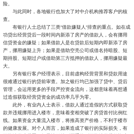
险。
与此同时，各地银行也加大了对中介机构推荐客户的核
查。
有银行人士总结了三类“借款嫌疑人“排查的重点。如在成
功贷出经营贷后一段时间内新添了房产的借款人，会有挪用
信贷资金的嫌疑；如果借款人是在贷款后短期内即新添了房
产，挪用嫌疑上升；如果是借助空壳公司或借名持暗股、短
期持股、短期过户或借助第三方抵押的借款人，挪用嫌疑最
大。
另有银行客户经理表示，目前虚构经营背景和贷款用途
很难通过银行的贷前审查。加之银行均已加强了贷中、贷后
管理，会运用更多的手段严控资金流向，这都意味着再想通
过造假获取经营贷资金的成功率几乎为零。
此外，有业内人士表示，借款人通过造假的方式获取贷
款并违规挪用进入楼市，意味着变相突破了房贷首付比例红
线。如果资金大量流入楼市，将推高资产价格，不利于楼市
的健康发展。对个人而言，如果造成了银行的实际损失，有