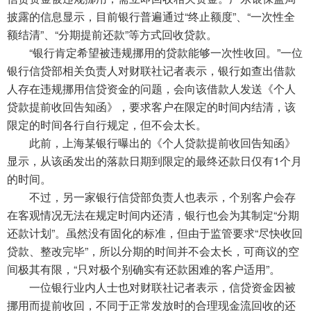
披露的信息显示，目前银行普遍通过“终止额度”、“一次性全
额结清”、“分期提前还款”等方式回收贷款。
“银行肯定希望被违规挪用的贷款能够一次性收回。”一位
银行信贷部相关负责人对财联社记者表示，银行如查出借款
人存在违规挪用信贷资金的问题，会向该借款人发送《个人
贷款提前收回告知函》，要求客户在限定的时间内结清，该
限定的时间各行自行规定，但不会太长。
此前，上海某银行曝出的《个人贷款提前收回告知函》
显示，从该函发出的落款日期到限定的最终还款日仅有1个月
的时间。
不过，另一家银行信贷部负责人也表示，个别客户会存
在客观情况无法在规定时间内还清，银行也会为其制定“分期
还款计划”。虽然没有固化的标准，但由于监管要求“尽快收回
贷款、整改完毕”，所以分期的时间并不会太长，可商议的空
间极其有限，“只对极个别确实有还款困难的客户适用”。
一位银行业内人士也对财联社记者表示，信贷资金因被
挪用而提前收回，不同于正常发放时的合理现金流回收的还